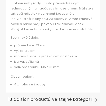
Stolové nohy řady Stilista přesvědčí svým
jednoduchým a nadčasovým designem. Můžete si
tak svůj nábytek navrhnout kreativně a
individuálně. Nohy sou vyrobeny z 12 mm kruhové
oceli a navíc mají pevnou základovou desku.
Mírný sklon nohou poskytuje dodatečnou stabilitu.
Technické údaje:
průměr tyče: 12 mm
výška: 30 cm
materiál: ocel s práškovým nástřikem
barva: stříbrná
velikost šroubu: M5 * 18 mm
Obsah balení:
4 x noha se šrouby
13 dalších produktů ve stejné kategorii: