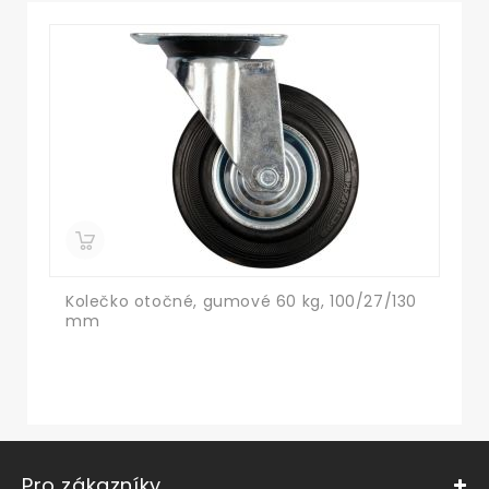
Kolečko otočné, gumové 60 kg, 100/27/130
Po
mm
če
Pro zákazníky