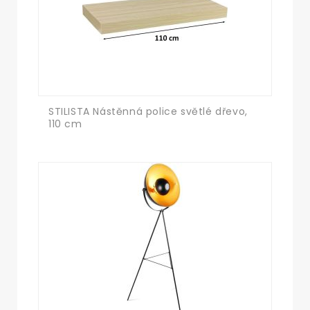
STILISTA Nástěnná police světlé dřevo,
Nás
110 cm