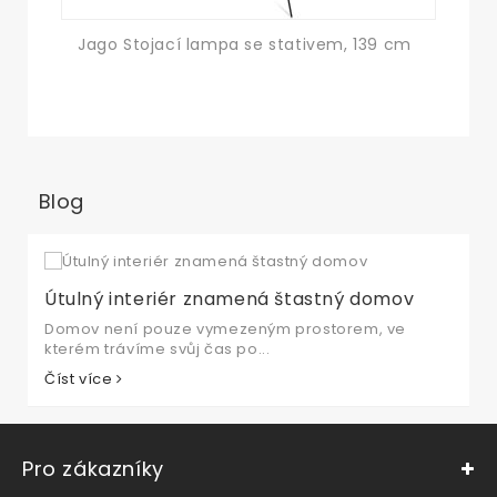
Jago Stojací lampa se stativem, 139 cm
Svět
LED,
Blog
Útulný interiér znamená štastný domov
Domov není pouze vymezeným prostorem, ve
kterém trávíme svůj čas po...
Číst více
Pro zákazníky