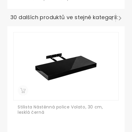
30 dalších produktů ve stejné kategorii:
Stilista Nástěnná police Volato, 30 cm,
St
lesklá černá
le