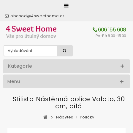
obchod@4sweethome.cz
606 155 608
Po-Pá 8:00–15:00
Kategorie
Menu
Stilista Nástěnná police Volato, 30
cm, bílá
Nábytek
Poličky