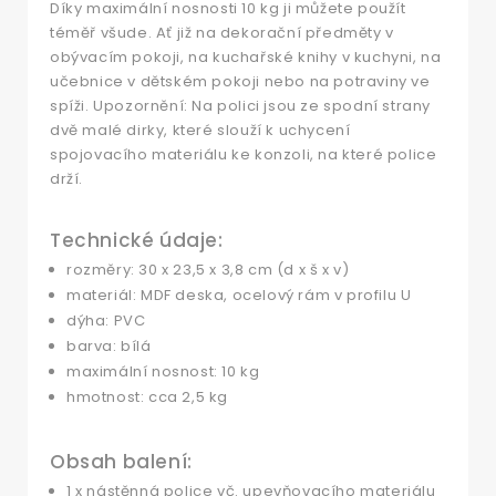
Díky maximální nosnosti 10 kg ji můžete použít
téměř všude. Ať již na dekorační předměty v
obývacím pokoji, na kuchařské knihy v kuchyni, na
učebnice v dětském pokoji nebo na potraviny ve
spíži. Upozornění: Na polici jsou ze spodní strany
dvě malé dirky, které slouží k uchycení
spojovacího materiálu ke konzoli, na které police
drží.
Technické údaje:
rozměry: 30 x 23,5 x 3,8 cm (d x š x v)
materiál: MDF deska, ocelový rám v profilu U
dýha: PVC
barva: bílá
maximální nosnost: 10 kg
hmotnost: cca 2,5 kg
Obsah balení:
1 x nástěnná police vč. upevňovacího materiálu