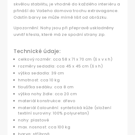
skvělou stabilitu, je vhodné do každého interiéru a
přináší do Vašeho domova trochu extravagance.
Odstín barvy se může mírně lišit od obrázku.
Upozornění: Nohy jsou při přepravě uskladněny
uvnitř křesla, které má ze spodní strany zip.
Technické údaje:
celkový rozměr: cca 58 x 71 x 70 cm (š x v x h)
rozměry sedadla: cca 45 x 45 cm (š x h)
výška sedadla: 39 cm
hmotnost: cca 10 kg
tloušťka sedáku: cca 8 cm
výška nohy židle: cca 20 cm
materiál konstrukce: dřevo
materiál čalounění: syntetická kůže (složení
textilní suroviny: 100% polyuretan)
nohy: plastové
max. nosnost: cca 100 kg
barva: stříbrná