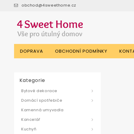
obchod@4sweethome.cz
DOPRAVA
OBCHODNÍ PODMÍNKY
KONT
Kategorie
Bytové dekorace
Domácí spotřebiče
Kamenná umyvadla
Kancelář
Kuchyň