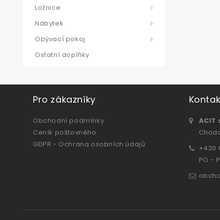
Ložnice
Nábytek
Obývací pokoj
Ostatní doplňky
Pro zákazníky
Kontak
Obchodní podmínky
ACIT s
Ceník poštovného
Chodo
GDPR - Ochrana osobních údajů
+420
PO - P
obch