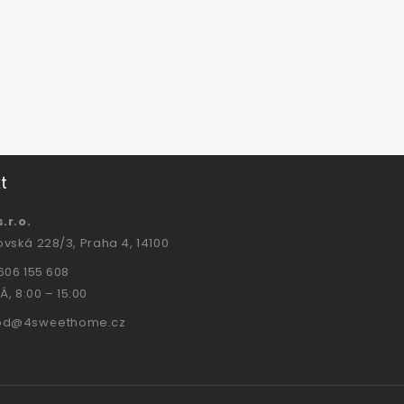
t
.r.o.
vská 228/3, Praha 4, 14100
606 155 608
Á, 8:00 – 15:00
od@4sweethome.cz